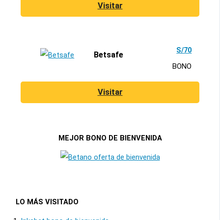
Visitar
S/70
Betsafe
BONO
Visitar
MEJOR BONO DE BIENVENIDA
LO MÁS VISITADO