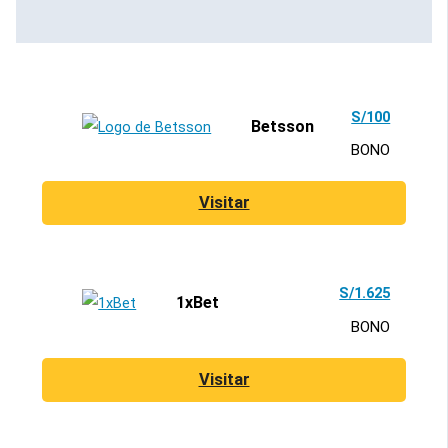
S/100
Betsson
BONO
Visitar
S/1.625
1xBet
BONO
Visitar