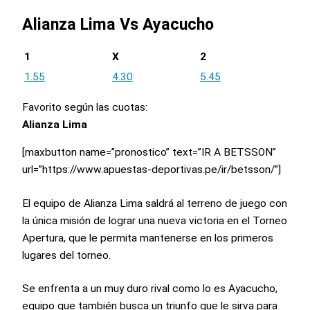
Alianza Lima Vs Ayacucho
1
X
2
1.55
4.30
5.45
Favorito según las cuotas:
Alianza Lima
[maxbutton name=”pronostico” text=”IR A BETSSON”
url=”https://www.apuestas-deportivas.pe/ir/betsson/”]
El equipo de Alianza Lima saldrá al terreno de juego con
la única misión de lograr una nueva victoria en el Torneo
Apertura, que le permita mantenerse en los primeros
lugares del torneo.
Se enfrenta a un muy duro rival como lo es Ayacucho,
equipo que también busca un triunfo que le sirva para