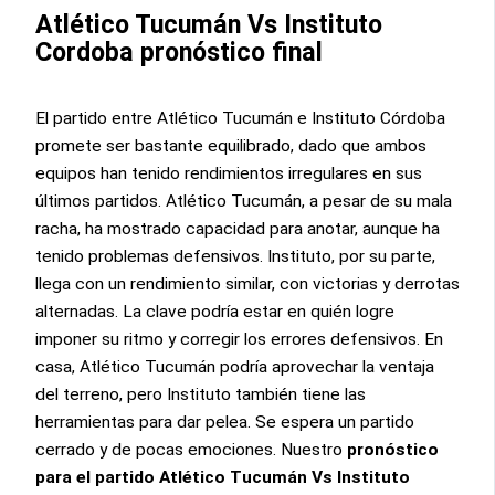
Atlético Tucumán Vs Instituto
Cordoba pronóstico final
El partido entre Atlético Tucumán e Instituto Córdoba
promete ser bastante equilibrado, dado que ambos
equipos han tenido rendimientos irregulares en sus
últimos partidos. Atlético Tucumán, a pesar de su mala
racha, ha mostrado capacidad para anotar, aunque ha
tenido problemas defensivos. Instituto, por su parte,
llega con un rendimiento similar, con victorias y derrotas
alternadas. La clave podría estar en quién logre
imponer su ritmo y corregir los errores defensivos. En
casa, Atlético Tucumán podría aprovechar la ventaja
del terreno, pero Instituto también tiene las
herramientas para dar pelea. Se espera un partido
cerrado y de pocas emociones. Nuestro
pronóstico
para el partido Atlético Tucumán Vs Instituto