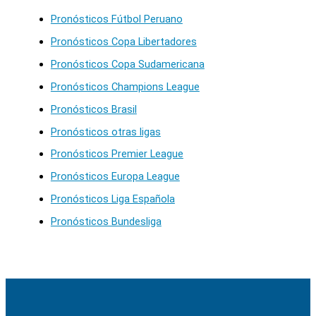
Pronósticos Fútbol Peruano
Pronósticos Copa Libertadores
Pronósticos Copa Sudamericana
Pronósticos Champions League
Pronósticos Brasil
Pronósticos otras ligas
Pronósticos Premier League
Pronósticos Europa League
Pronósticos Liga Española
Pronósticos Bundesliga