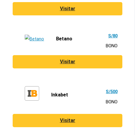
Visitar
S/80
Betano
BONO
Visitar
S/500
Inkabet
BONO
Visitar