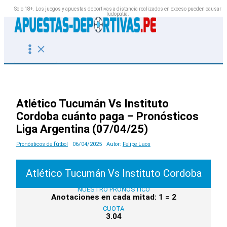
Skip
Solo 18+. Los juegos y apuestas deportivas a distancia realizados en exceso pueden causar
ludopatía.
to
content
Atlético Tucumán Vs Instituto
Cordoba cuánto paga – Pronósticos
Liga Argentina (07/04/25)
Pronósticos de fútbol
06/04/2025
Autor:
Felipe Laos
Atlético Tucumán Vs Instituto Cordoba
NUESTRO PRONÓSTICO
Anotaciones en cada mitad: 1 = 2
CUOTA
3.04