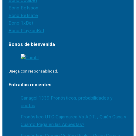
Bono Coolbet
Bono Betsson
Bono Betsafe
Bono 1xBet
Bono PlayzonBet
Bonos de bienvenida
Juega con responsabilidad.
Entradas recientes
Ganagol 1339 Pronósticos, probabilidades y
cuotas
Pronóstico UTC Cajamarca Vs ADT: ¿Quién Gana y
Cuánto Paga en las Apuestas?
Pronóstico Gremio Vs Sao Paulo: ¿Quién Gana y