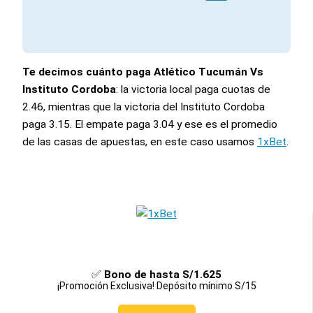
Te decimos cuánto paga Atlético Tucumán Vs
Instituto Cordoba
: la victoria local paga cuotas de
2.46, mientras que la victoria del Instituto Cordoba
paga 3.15. El empate paga 3.04 y ese es el promedio
de las casas de apuestas, en este caso usamos
1xBet
.
✅
Bono de hasta S/1.625
¡Promoción Exclusiva! Depósito mínimo S/15