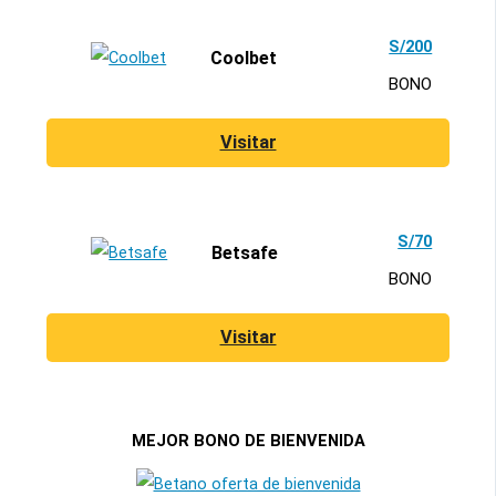
S/200
Coolbet
BONO
Visitar
S/70
Betsafe
BONO
Visitar
MEJOR BONO DE BIENVENIDA