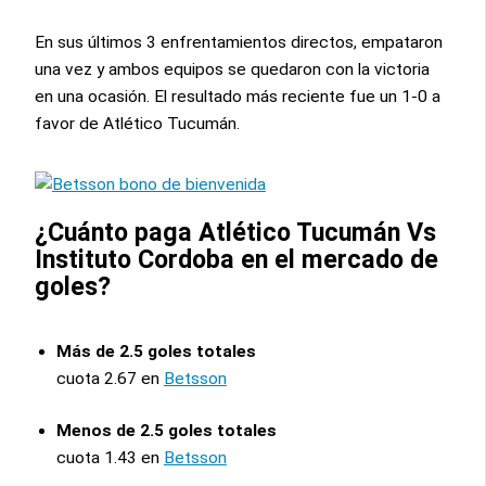
En sus últimos 3 enfrentamientos directos, empataron
una vez y ambos equipos se quedaron con la victoria
en una ocasión. El resultado más reciente fue un 1-0 a
favor de Atlético Tucumán.
¿Cuánto paga Atlético Tucumán Vs
Instituto Cordoba en el mercado de
goles?
Más de 2.5 goles totales
cuota 2.67 en
Betsson
Menos de 2.5 goles totales
cuota 1.43 en
Betsson