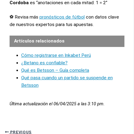
Cordoba
es “anotaciones en cada mitad: 1 = 2”
⚽ Revisa más
pronósticos de fútbol
con datos clave
de nuestros expertos para tus apuestas.
Artículos relacionados
Cómo registrarse en Inkabet Perú
¿Betano es confiable?
Qué es Betsson – Guía completa
Qué pasa cuando un partido se suspende en
Betsson
Última actualización el 06/04/2025 a las 3:10 pm.
PREVIOUS