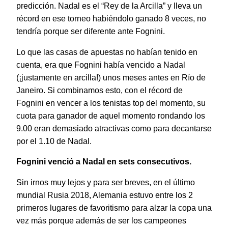
predicción. Nadal es el “Rey de la Arcilla” y lleva un
récord en ese torneo habiéndolo ganado 8 veces, no
tendría porque ser diferente ante Fognini.
Lo que las casas de apuestas no habían tenido en
cuenta, era que Fognini había vencido a Nadal
(¡justamente en arcilla!) unos meses antes en Río de
Janeiro. Si combinamos esto, con el récord de
Fognini en vencer a los tenistas top del momento, su
cuota para ganador de aquel momento rondando los
9.00 eran demasiado atractivas como para decantarse
por el 1.10 de Nadal.
Fognini venció a Nadal en sets consecutivos.
Sin irnos muy lejos y para ser breves, en el último
mundial Rusia 2018, Alemania estuvo entre los 2
primeros lugares de favoritismo para alzar la copa una
vez más porque además de ser los campeones