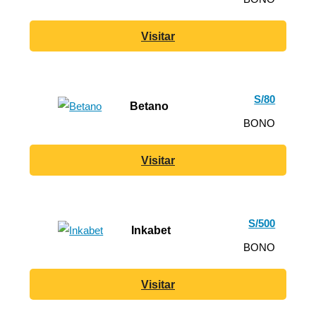
Visitar
S/80
Betano
BONO
Visitar
S/500
Inkabet
BONO
Visitar