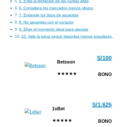
5. Evita la tentación de las cuotas altas
6. Considera los mercados menos obvios
7. Entiende los tipos de apuestas
8. No apuestes con el corazón
9. Elige el momento ideal para apostar
10. Vale la pena seguir deportes menos populares.
S/100
Betsson
★
★
★
★
★
BONO
S/1.625
1xBet
★
★
★
★
★
BONO