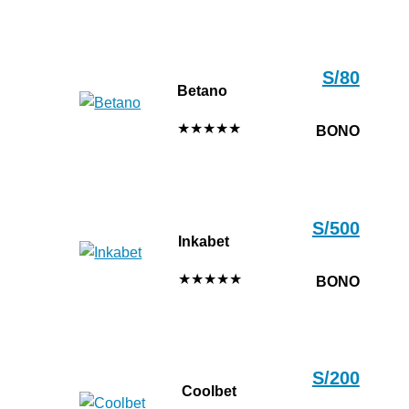
S/80
Betano
★
★
★
★
★
BONO
S/500
Inkabet
★
★
★
★
★
BONO
S/200
Coolbet