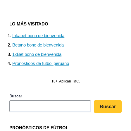
LO MÁS VISITADO
Inkabet bono de bienvenida
Betano bono de bienvenida
1xBet bono de bienvenida
Pronósticos de fútbol peruano
18+. Aplican T&C.
Buscar
Buscar
PRONÓSTICOS DE FÚTBOL