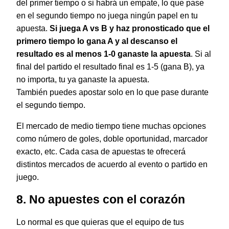
del primer tiempo o si habrá un empate, lo que pase
en el segundo tiempo no juega ningún papel en tu
apuesta.
Si juega A vs B y haz pronosticado que el
primero tiempo lo gana A y al descanso el
resultado es al menos 1-0 ganaste la apuesta
. Si al
final del partido el resultado final es 1-5 (gana B), ya
no importa, tu ya ganaste la apuesta.
También puedes apostar solo en lo que pase durante
el segundo tiempo.
El mercado de medio tiempo tiene muchas opciones
como número de goles, doble oportunidad, marcador
exacto, etc. Cada casa de apuestas te ofrecerá
distintos mercados de acuerdo al evento o partido en
juego.
8. No apuestes con el corazón
Lo normal es que quieras que el equipo de tus