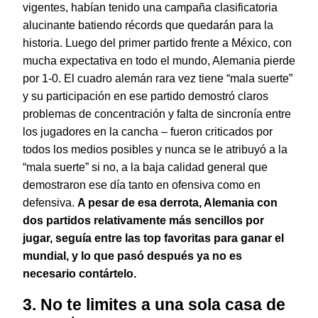
vigentes, habían tenido una campaña clasificatoria
alucinante batiendo récords que quedarán para la
historia. Luego del primer partido frente a México, con
mucha expectativa en todo el mundo, Alemania pierde
por 1-0. El cuadro alemán rara vez tiene “mala suerte”
y su participación en ese partido demostró claros
problemas de concentración y falta de sincronía entre
los jugadores en la cancha – fueron criticados por
todos los medios posibles y nunca se le atribuyó a la
“mala suerte” si no, a la baja calidad general que
demostraron ese día tanto en ofensiva como en
defensiva.
A pesar de esa derrota, Alemania con
dos partidos relativamente más sencillos por
jugar, seguía entre las top favoritas para ganar el
mundial, y lo que pasó después ya no es
necesario contártelo.
3. No te limites a una sola casa de