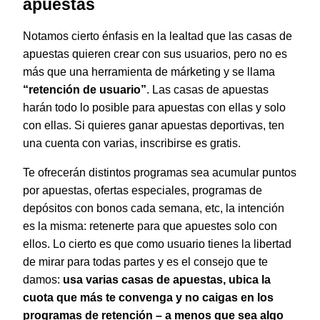
apuestas
Notamos cierto énfasis en la lealtad que las casas de
apuestas quieren crear con sus usuarios, pero no es
más que una herramienta de márketing y se llama
“retención de usuario”
. Las casas de apuestas
harán todo lo posible para apuestas con ellas y solo
con ellas. Si quieres ganar apuestas deportivas, ten
una cuenta con varias, inscribirse es gratis.
Te ofrecerán distintos programas sea acumular puntos
por apuestas, ofertas especiales, programas de
depósitos con bonos cada semana, etc, la intención
es la misma: retenerte para que apuestes solo con
ellos. Lo cierto es que como usuario tienes la libertad
de mirar para todas partes y es el consejo que te
damos:
usa varias casas de apuestas, ubica la
cuota que más te convenga y no caigas en los
programas de retención – a menos que sea algo