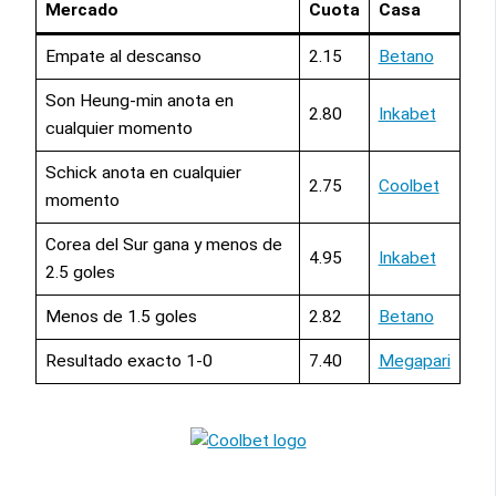
Mercado
Cuota
Casa
Empate al descanso
2.15
Betano
Son Heung-min anota en
2.80
Inkabet
cualquier momento
Schick anota en cualquier
2.75
Coolbet
momento
Corea del Sur gana y menos de
4.95
Inkabet
2.5 goles
Menos de 1.5 goles
2.82
Betano
Resultado exacto 1-0
7.40
Megapari