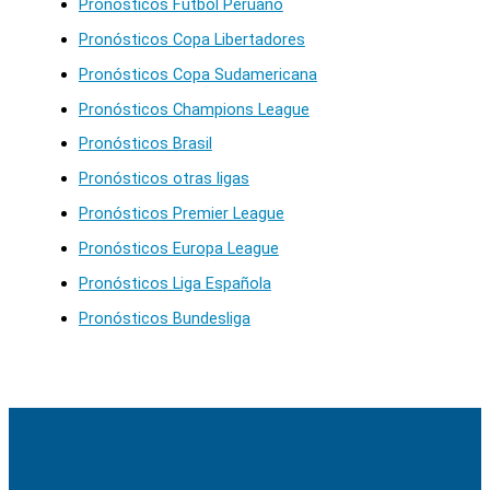
Pronósticos Fútbol Peruano
Pronósticos Copa Libertadores
Pronósticos Copa Sudamericana
Pronósticos Champions League
Pronósticos Brasil
Pronósticos otras ligas
Pronósticos Premier League
Pronósticos Europa League
Pronósticos Liga Española
Pronósticos Bundesliga