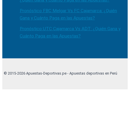
¿Quién Gana y Cuánto Paga en las Apuestas?
Pronóstico FBC Melgar Vs FC Cajamarca: ¿Quién
Gana y Cuánto Paga en las Apuestas?
Pronóstico UTC Cajamarca Vs ADT: ¿Quién Gana y
Cuánto Paga en las Apuestas?
© 2015-2026 Apuestas-Deportivas.pe - Apuestas deportivas en Perú