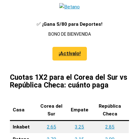
✅
¡Gana S/80 para Deportes!
BONO DE BIENVENIDA
¡Actívalo!
Cuotas 1X2 para el Corea del Sur vs
República Checa: cuánto paga
Corea del
República
Casa
Empate
Sur
Checa
Inkabet
2.65
3.25
2.85