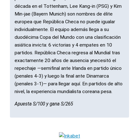
década en el Tottenham, Lee Kang-in (PSG) y Kim
Min-jae (Bayern Munich) son nombres de élite
europea que República Checa no puede igualar
individualmente. El equipo además llega a su
duodécima Copa del Mundo con una clasificación
asiática invicta: 6 victorias y 4 empates en 10
partidos. República Checa regresa al Mundial tras
exactamente 20 años de ausencia ynecesitó el
repechaje —semifinal ante Irlanda en partido único
(penales 4-3) y luego la final ante Dinamarca
(penales 3-1)— para llegar aquí. En partidos de alto
nivel, la experiencia mundialista coreana pesa.
Apuesta S/100 y gana S/265