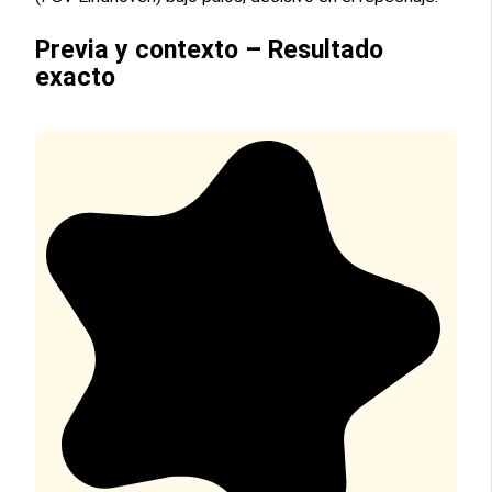
Previa y contexto – Resultado
exacto