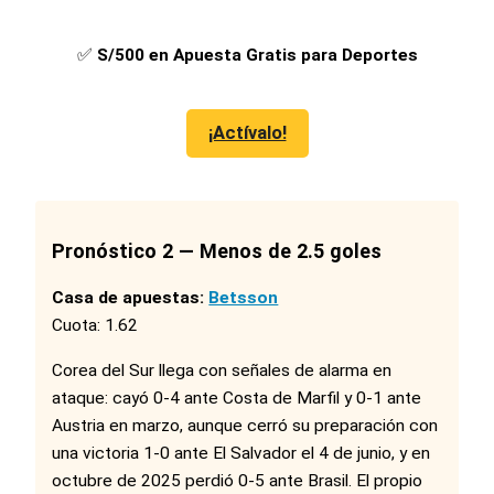
✅
S/500 en Apuesta Gratis para Deportes
¡Actívalo!
Pronóstico 2 — Menos de 2.5 goles
Casa de apuestas:
Betsson
Cuota: 1.62
Corea del Sur llega con señales de alarma en
ataque: cayó 0-4 ante Costa de Marfil y 0-1 ante
Austria en marzo, aunque cerró su preparación con
una victoria 1-0 ante El Salvador el 4 de junio, y en
octubre de 2025 perdió 0-5 ante Brasil. El propio