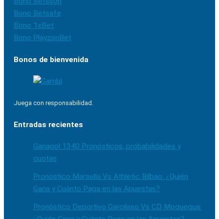
Bono Betsson
Bono Betsafe
Bono 1xBet
Bono PlayzonBet
Bonos de bienvenida
Juega con responsabilidad.
Entradas recientes
Ganagol 1340 Pronósticos, probabilidades y
cuotas
Pronóstico Marsella Vs Athletic Bilbao: ¿Quién
Gana y Cuánto Paga en las Apuestas?
Pronóstico Deportivo Garcilaso Vs CD Moquegua: