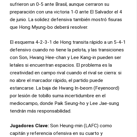
sufrieron un 0-5 ante Brasil, aunque cerraron su
preparación con una victoria 1-0 ante El Salvador el 4
de junio. La solidez defensiva también mostró fisuras
que Hong Myung-bo deberá resolver.
El esquema 4-2-3-1 de Hong transita rápido a un 5-4-1
defensivo cuando no tiene la pelota, y las transiciones
con Son, Hwang Hee-chan y Lee Kang-in pueden ser
letales si encuentran espacios. El problema es la
creatividad en campo rival cuando el rival se cierra: si
no abre el marcador rápido, el partido puede
estancarse. La baja de Hwang In-beom (Feyenoord)
por lesión de tobillo suma incertidumbre en el
mediocampo, donde Paik Seung-ho y Lee Jae-sung
tendrán más responsabilidad.
Jugadores Clave:
Son Heung-min (LAFC) como
capitán y referencia ofensiva en su cuarto y