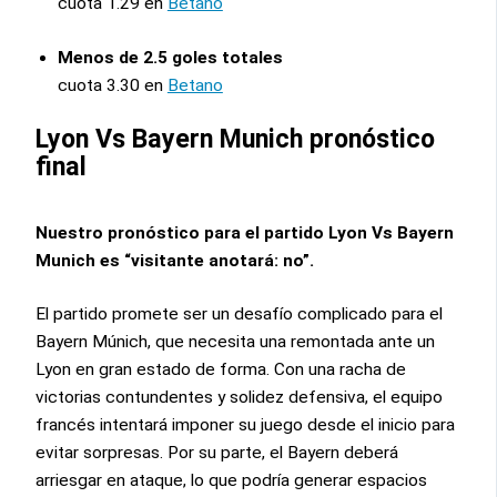
cuota 1.29 en
Betano
Menos de 2.5 goles totales
cuota 3.30 en
Betano
Lyon Vs Bayern Munich pronóstico
final
Nuestro pronóstico para el partido Lyon Vs Bayern
Munich es “visitante anotará: no”.
El partido promete ser un desafío complicado para el
Bayern Múnich, que necesita una remontada ante un
Lyon en gran estado de forma. Con una racha de
victorias contundentes y solidez defensiva, el equipo
francés intentará imponer su juego desde el inicio para
evitar sorpresas. Por su parte, el Bayern deberá
arriesgar en ataque, lo que podría generar espacios