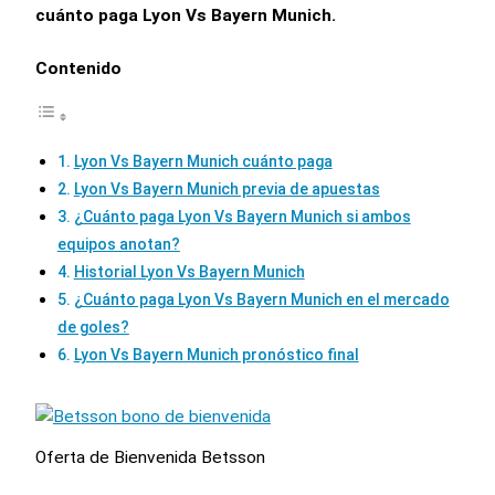
cuánto paga Lyon Vs Bayern Munich.
Contenido
Lyon Vs Bayern Munich cuánto paga
Lyon Vs Bayern Munich previa de apuestas
¿Cuánto paga Lyon Vs Bayern Munich si ambos
equipos anotan?
Historial Lyon Vs Bayern Munich
¿Cuánto paga Lyon Vs Bayern Munich en el mercado
de goles?
Lyon Vs Bayern Munich pronóstico final
Oferta de Bienvenida Betsson