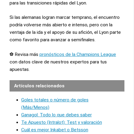
para las transiciones rápidas del Lyon.
Si las alemanas logran marcar temprano, el encuentro
podría volverse más abierto e intenso, pero con la
ventaja de la ida y el apoyo de su afición, el Lyon parte
como favorito para avanzar a semifinales.
⚽ Revisa más
pronósticos de la Champions League
con datos clave de nuestros expertos para tus
apuestas.
Artículos relacionados
Goles totales o número de goles
(Más/Menos)
Ganagol: Todo lo que debes saber
Te Apuesto (Intralot): Test y valoración
Cuál es mejor Inkabet o Betsson