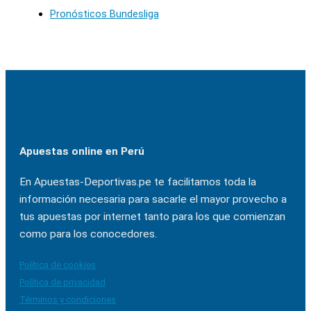
Pronósticos Bundesliga
Apuestas online en Perú
En Apuestas-Deportivas.pe te facilitamos toda la
información necesaria para sacarle el mayor provecho a
tus apuestas por internet tanto para los que comienzan
como para los conocedores.
Política de cookies
Política de privacidad
Términos y condiciones