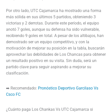
Por otro lado, UTC Cajamarca ha mostrado una forma
más sólida en sus últimos 5 partidos, obteniendo 3
victorias y 2 derrotas. Durante este período, el equipo
anotó 7 goles, aunque su defensa ha sido vulnerable,
recibiendo 9 goles en total. A pesar de los altibajos, han
demostrado ser un equipo competitivo, y con la
motivación de mejorar su posición en la tabla, buscarán
aprovechar las debilidades de Los Chancas para obtener
un resultado positivo en su visita. Sin duda, será un
partido clave para seguir aspirando a mejorar su
clasificación.
➡️ Recomendado:
Pronóstico Deportivo Garcilaso Vs
Csco FC
¿Cuánto paga Los Chankas Vs UTC Cajamarca si