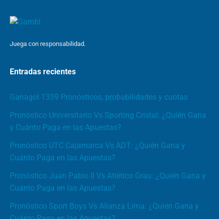
Juega con responsabilidad.
Entradas recientes
Ganagol 1339 Pronósticos, probabilidades y cuotas
Pronóstico Universitario Vs Sporting Cristal: ¿Quién Gana
y Cuánto Paga en las Apuestas?
Pronóstico UTC Cajamarca Vs ADT: ¿Quién Gana y
Cuánto Paga en las Apuestas?
Pronóstico Juan Pablo II Vs Atlético Grau: ¿Quién Gana y
Cuánto Paga en las Apuestas?
Pronóstico Sport Boys Vs Alianza Lima: ¿Quién Gana y
Cuánto Paga en las Apuestas?