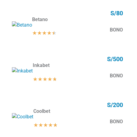
S/80
Betano
BONO
★
★
★
★
★
S/500
Inkabet
BONO
★
★
★
★
★
S/200
Coolbet
BONO
★
★
★
★
★