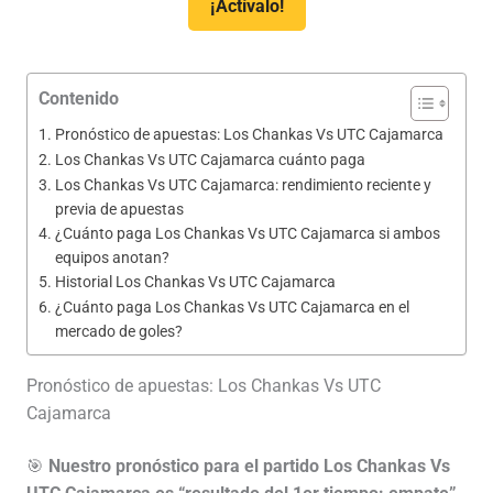
¡Actívalo!
Contenido
Pronóstico de apuestas: Los Chankas Vs UTC Cajamarca
Los Chankas Vs UTC Cajamarca cuánto paga
Los Chankas Vs UTC Cajamarca: rendimiento reciente y
previa de apuestas
¿Cuánto paga Los Chankas Vs UTC Cajamarca si ambos
equipos anotan?
Historial Los Chankas Vs UTC Cajamarca
¿Cuánto paga Los Chankas Vs UTC Cajamarca en el
mercado de goles?
Pronóstico de apuestas: Los Chankas Vs UTC
Cajamarca
🎯
Nuestro pronóstico para el partido Los Chankas Vs