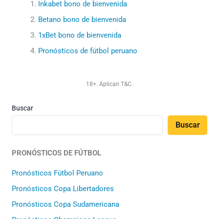
Inkabet bono de bienvenida
Betano bono de bienvenida
1xBet bono de bienvenida
Pronósticos de fútbol peruano
18+. Aplican T&C.
Buscar
Buscar
PRONÓSTICOS DE FÚTBOL
Pronósticos Fútbol Peruano
Pronósticos Copa Libertadores
Pronósticos Copa Sudamericana