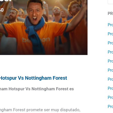
PR
Pr
Pr
Pr
Pr
Pr
Pr
Hotspur Vs Nottingham Forest
Pr
Pr
nham Hotspur Vs Nottingham Forest es
Pr
Pr
ingham Forest promete ser muy disputado,