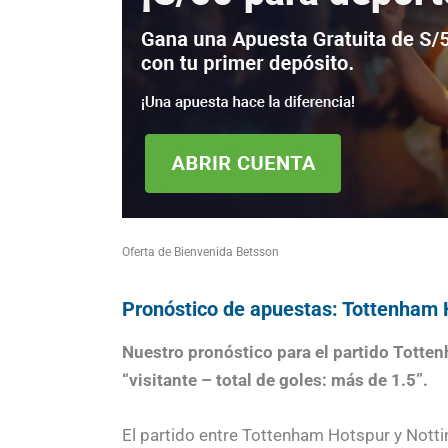
Oferta de Bienvenida Betsson
Pronóstico de apuestas: Tottenham 
Nuestro pronóstico para el partido Totte
“visitante – total de goles: más de 1.5”.
El partido entre Tottenham Hotspur y Nott