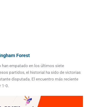
tingham Forest
 han empatado en los últimos siete
os partidos, el historial ha sido de victorias
astante disputada. El encuentro más reciente
 1-0.