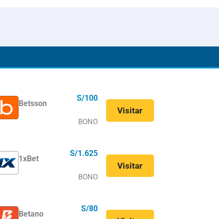
S/100
Betsson
Visitar
BONO
S/1.625
1xBet
Visitar
BONO
S/80
Betano