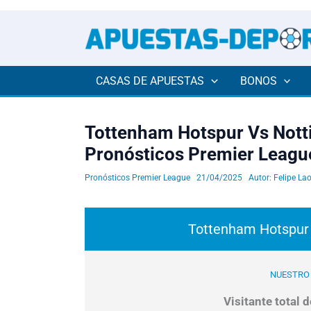
Skip
to
content
CASAS DE APUESTAS
BONOS
Tottenham Hotspur Vs Nott
Pronósticos Premier Leagu
Pronósticos Premier League
21/04/2025
Autor:
Felipe La
Tottenham Hotspur
NUESTRO
Visitante total 