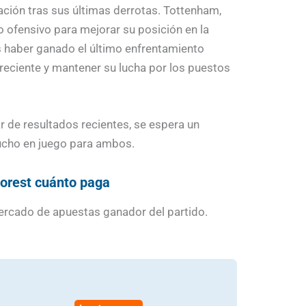
ión tras sus últimas derrotas. Tottenham,
o ofensivo para mejorar su posición en la
s haber ganado el último enfrentamiento
 reciente y mantener su lucha por los puestos
 de resultados recientes, se espera un
ucho en juego para ambos.
orest cuánto paga
ercado de apuestas ganador del partido.